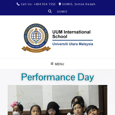
Call Us: +604 924 1552
UUMIS, Sintok Kedah.
UUMIS
MENU
Performance Day